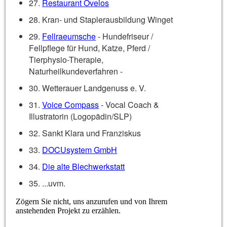
27.
Restaurant Ovelos
28. Kran- und Staplerausbildung Winget
29.
Fellraeumsche
- Hundefriseur /
Fellpflege für Hund, Katze, Pferd /
Tierphysio-Therapie,
Naturheilkundeverfahren -
30. Wetterauer Landgenuss e. V.
31.
Voice Compass
- Vocal Coach &
Illustratorin (Logopädin/SLP)
32. Sankt Klara und Franziskus
33.
DOCUsystem GmbH
34.
Die alte Blechwerkstatt
35. ...uvm.
Zögern Sie nicht, uns anzurufen und von Ihrem
anstehenden Projekt zu erzählen.